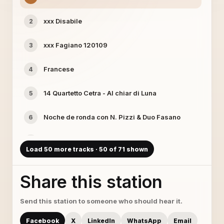
xxx Disabile
2
xxx Fagiano 120109
3
Francese
4
14 Quartetto Cetra - Al chiar di Luna
5
Noche de ronda con N. Pizzi & Duo Fasano
6
Dieta
7
Load 50 more tracks · 50 of 71 shown
Qui Radio il discobolo con GONG
8
Share this station
MAGGIO DEI LIBRI
9
Send this station to someone who should hear it.
Non me ne importa niente con D.Serra
10
Facebook
X
LinkedIn
WhatsApp
Email