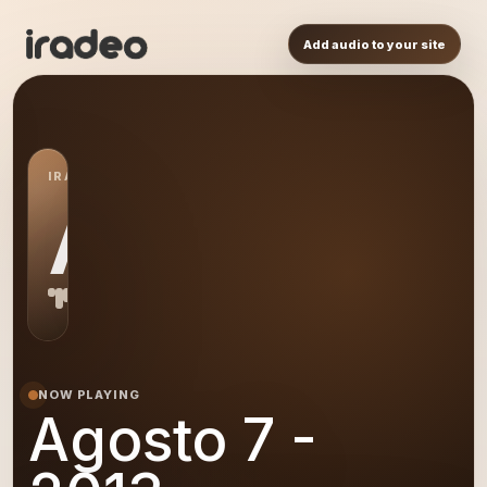
Add audio to your site
IRADEO STATION
A7
NOW PLAYING
Agosto 7 -