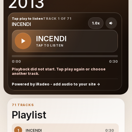
2013
Tap play to listen
TRACK 1 OF 71
1.0x
INCENDI
INCENDI
TAP TO LISTEN
0:00
0:30
Playback did not start. Tap play again or choose
another track.
Powered by iRadeo - add audio to your site
71 TRACKS
Playlist
INCENDI
1
0:30