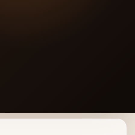
 ligne dans le baol www.baolme