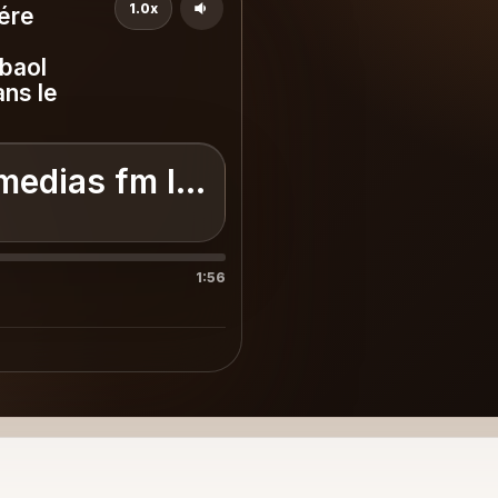
1.0x
ére
baol
ans le
medias fm la premiére radio en
1:56