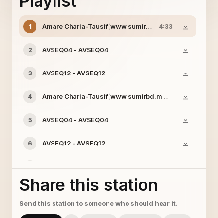
Playlist
Amare Charia-Tausif[www.sumirbd.mobi] - Tausif[www
1
4:33
AVSEQ04 - AVSEQ04
2
AVSEQ12 - AVSEQ12
3
Amare Charia-Tausif[www.sumirbd.mobi] - Tausif[www
4
AVSEQ04 - AVSEQ04
5
AVSEQ12 - AVSEQ12
6
Amare Charia-Tausif[www.sumirbd.mobi] - Tausif[www
7
Share this station
AVSEQ04 - AVSEQ04
8
Send this station to someone who should hear it.
AVSEQ12 - AVSEQ12
9