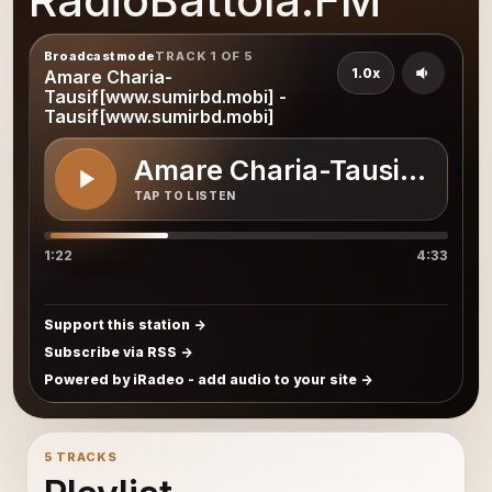
RadioBattola.FM
Broadcast mode
TRACK 1 OF 5
1.0x
Amare Charia-
Tausif[www.sumirbd.mobi] -
Tausif[www.sumirbd.mobi]
Amare Charia-Tausif[www.
TAP TO LISTEN
1:22
4:33
Support this station
Subscribe via RSS
Powered by iRadeo - add audio to your site
5 TRACKS