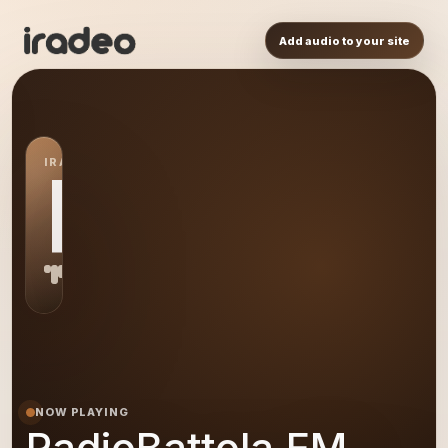
Add audio to your site
IRADEO STATION
RA
NOW PLAYING